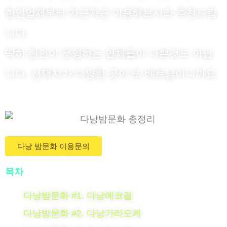
한인업체부터 차근차근 이용해보시라 추천드립
니다.
딱히 한인이 운영하는 업체들이 나쁜것도 아닙
니다. 선택지가 다양한 곳이 또 베트남이니까요.
다낭 밤문화 이용문의
목차
다낭밤문화 #1. 다낭에코걸
다낭밤문화 #2. 다낭가라오케